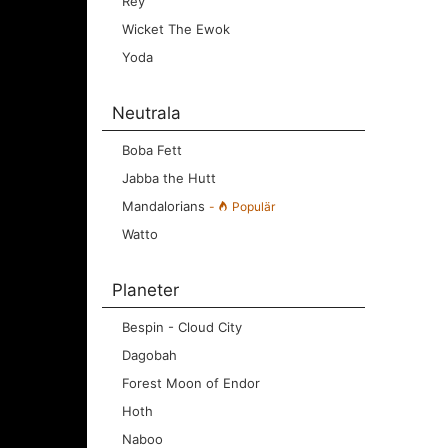
Rey
Wicket The Ewok
Yoda
Neutrala
Boba Fett
Jabba the Hutt
Mandalorians
-
Populär
Watto
Planeter
Bespin - Cloud City
Dagobah
Forest Moon of Endor
Hoth
Naboo