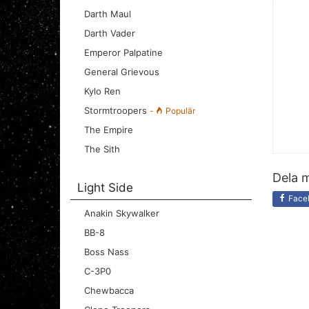
Darth Maul
Darth Vader
Emperor Palpatine
General Grievous
Kylo Ren
Stormtroopers
-
Populär
The Empire
The Sith
Dela m
Light Side
Face
Anakin Skywalker
BB-8
Boss Nass
C-3P0
Chewbacca