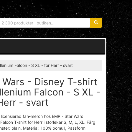
Sökfras:
llenium Falcon - S XL - för Herr - svart
 Wars - Disney T-shirt
llenium Falcon - S XL -
Herr - svart
 & licensierad fan-merch hos EMP - Star Wars
Falcon T-shirt för Herr i storlekar S, M, L, XL. Färg:
nster: plain, Material: 100% bomull, Passform: