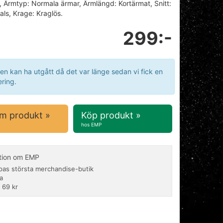
, Ärmtyp: Normala ärmar, Ärmlängd: Kortärmat, Snitt:
ls, Krage: Kraglös.
299:-
en kan ha utgått då det var länge sedan vi fick en
ring.
m produkt »
Köp produkt »
hos EMP
tion om EMP
pas största merchandise-butik
a
 69 kr