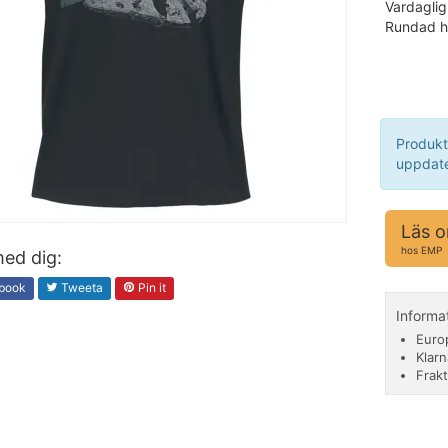
Vardaglig
Rundad ha
Produkt
uppdate
Läs o
hos EMP
ed dig:
book
Tweeta
Pin it
Informa
Euro
Klarn
Frakt