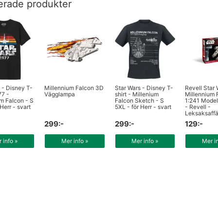
erade produkter
 - Disney T-
Millennium Falcon 3D
Star Wars - Disney T-
Revell Star
77 -
Vägglampa
shirt - Millenium
Millennium 
m Falcon - S
Falcon Sketch - S
1:241 Model
Herr - svart
5XL - för Herr - svart
- Revell -
Leksaksaff
299:-
299:-
129:-
 info »
Mer info »
Mer info »
Mer i