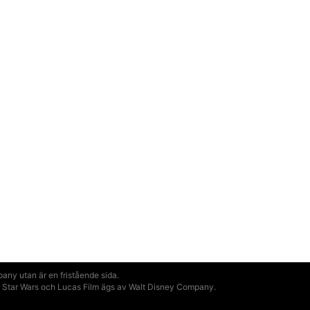
ny utan är en fristående sida.
ill Star Wars och Lucas Film ägs av Walt Disney Company.