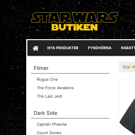
NYA PRODUKTER
FYNDHÖRNA
RABAT
Star 
Filmer
Rogue One
The Force Awakens
The Last Jedi
Dark Side
Captain Phasma
Count Dooku