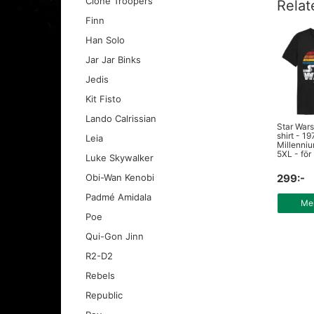
Clone Troopers
Relat
Finn
Han Solo
Jar Jar Binks
Jedis
Kit Fisto
Lando Calrissian
Star Wars
shirt - 19
Leia
Millenniu
5XL - för 
Luke Skywalker
299:-
Obi-Wan Kenobi
Padmé Amidala
Mer
Poe
Qui-Gon Jinn
R2-D2
Rebels
Republic