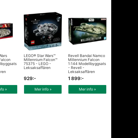
 Wars
LEGO® Star Wars™
Revell Bandai Namco
Falcon
Millennium Falcon™
Millennium Falcon
lbyggsats
75375 - LEGO -
1:144 Modellbyggsats
Leksaksaffären
- Revell -
ären
Leksaksaffären
929:-
1 899:-
nfo »
Mer info »
Mer info »