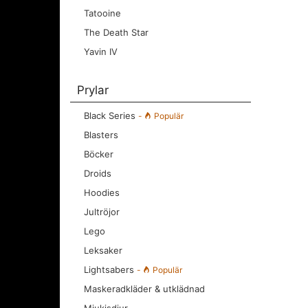
Tatooine
The Death Star
Yavin IV
Prylar
Black Series
-
Populär
Blasters
Böcker
Droids
Hoodies
Jultröjor
Lego
Leksaker
Lightsabers
-
Populär
Maskeradkläder & utklädnad