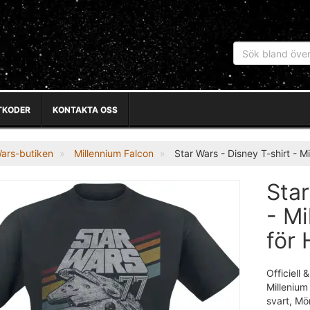
TKODER
KONTAKTA OSS
Wars-butiken
Millennium Falcon
Star Wars - Disney T-shirt - Mi
Star
- Mi
för 
Officiell
Millenium 
svart, Mö