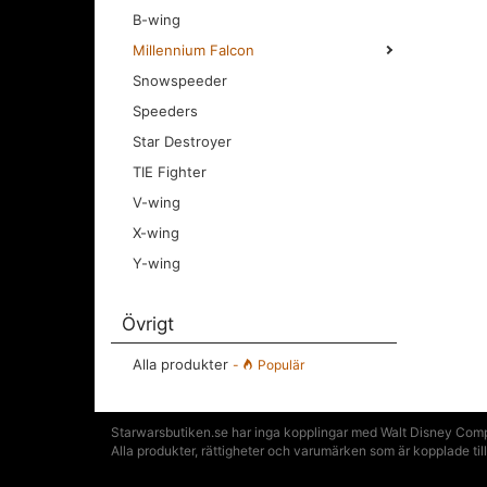
B-wing
Millennium Falcon
Snowspeeder
Speeders
Star Destroyer
TIE Fighter
V-wing
X-wing
Y-wing
Övrigt
Alla produkter
-
Populär
Starwarsbutiken.se har inga kopplingar med Walt Disney Compa
Alla produkter, rättigheter och varumärken som är kopplade t