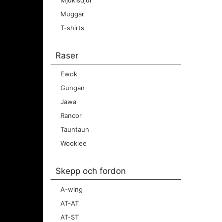
Mjukisdjur
Muggar
T-shirts
Raser
Ewok
Gungan
Jawa
Rancor
Tauntaun
Wookiee
Skepp och fordon
A-wing
AT-AT
AT-ST