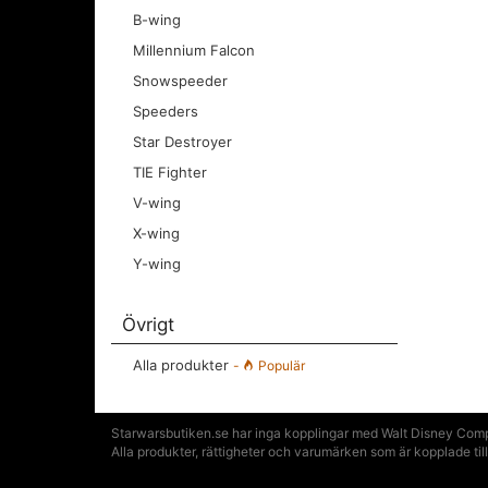
B-wing
Millennium Falcon
Snowspeeder
Speeders
Star Destroyer
TIE Fighter
V-wing
X-wing
Y-wing
Övrigt
Alla produkter
-
Populär
Starwarsbutiken.se har inga kopplingar med Walt Disney Compa
Alla produkter, rättigheter och varumärken som är kopplade t