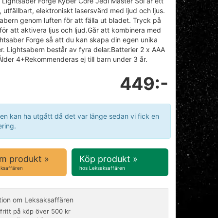
 Lightsaber Forge Kyber Core Jedi Master Sol är ett
 utfällbart, elektroniskt lasersvärd med ljud och ljus.
sabern genom luften för att fälla ut bladet. Tryck på
ör att aktivera ljus och ljud.Går att kombinera med
htsaber Forge så att du kan skapa din egen unika
r. Lightsabern består av fyra delar.Batterier 2 x AAA
)Ålder 4+Rekommenderas ej till barn under 3 år.
449:-
en kan ha utgått då det var länge sedan vi fick en
ring.
m produkt »
Köp produkt »
aksaffären
hos Leksaksaffären
tion om Leksaksaffären
fritt på köp över 500 kr