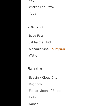
Rey
Wicket The Ewok
Yoda
Neutrala
Boba Fett
Jabba the Hutt
Mandalorians
-
Populär
Watto
Planeter
Bespin - Cloud City
Dagobah
Forest Moon of Endor
Hoth
Naboo