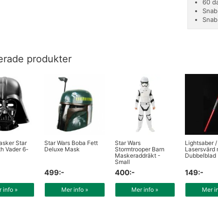
60 d
Snab
Snab
erade produkter
asker Star
Star Wars Boba Fett
Star Wars
Lightsaber /
h Vader 6-
Deluxe Mask
Stormtrooper Barn
Lasersvärd
Maskeraddräkt -
Dubbelblad
Small
499:-
400:-
149:-
 info »
Mer info »
Mer info »
Mer i