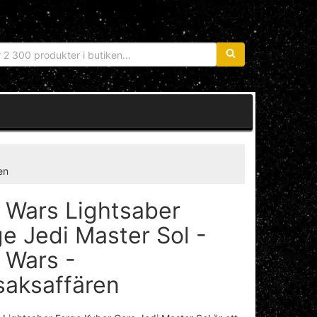
Sökfras:
en
r Wars Lightsaber
e Jedi Master Sol -
 Wars -
saksaffären