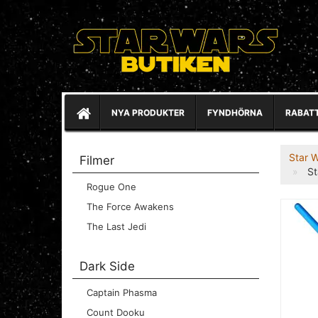
NYA PRODUKTER
FYNDHÖRNA
RABAT
Star 
Filmer
St
Rogue One
The Force Awakens
The Last Jedi
Dark Side
Captain Phasma
Count Dooku