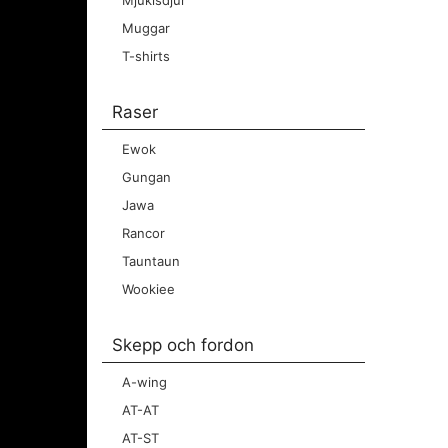
Mjukisdjur
Muggar
T-shirts
Raser
Ewok
Gungan
Jawa
Rancor
Tauntaun
Wookiee
Skepp och fordon
A-wing
AT-AT
AT-ST