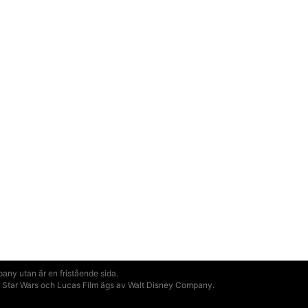
ny utan är en fristående sida.
ill Star Wars och Lucas Film ägs av Walt Disney Company.