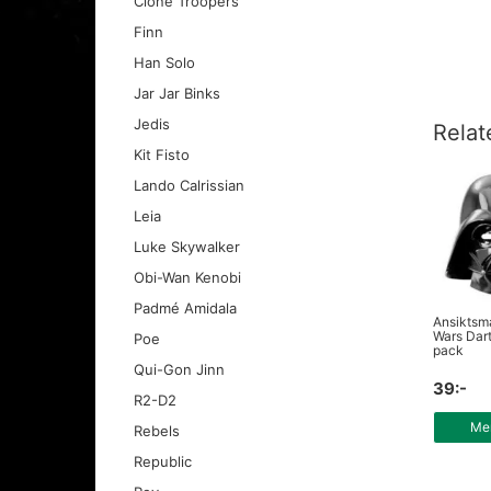
Clone Troopers
Finn
Han Solo
Jar Jar Binks
Jedis
Relat
Kit Fisto
Lando Calrissian
Leia
Luke Skywalker
Obi-Wan Kenobi
Padmé Amidala
Ansiktsm
Wars Dart
Poe
pack
Qui-Gon Jinn
39:-
R2-D2
Mer
Rebels
Republic