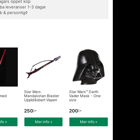
agars öppet köp
ba leveranser 1-3 dagar
b & personlig◊
Star Wars
Star Wars™ Darth
 med
Mandalorian Blaster
Vader Mask - One
Uppblåsbart Vapen
size
250:-
200:-
nfo »
Mer info »
Mer info »