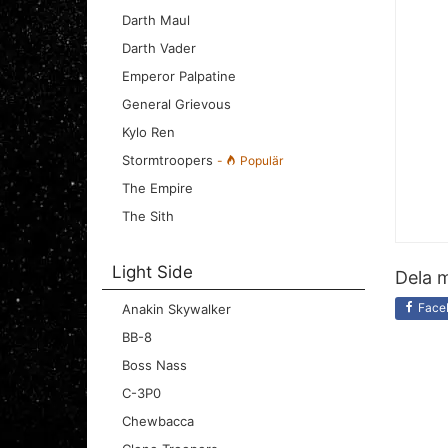
Darth Maul
Darth Vader
Emperor Palpatine
General Grievous
Kylo Ren
Stormtroopers
-
Populär
The Empire
The Sith
Light Side
Dela m
Face
Anakin Skywalker
BB-8
Boss Nass
C-3P0
Chewbacca