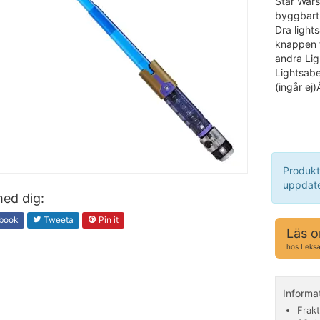
Star Wars
byggbart,
Dra light
knappen f
andra Lig
Lightsabe
(ingår ej
Produkt
uppdate
ed dig:
book
Tweeta
Pin it
Läs o
hos Leks
Informa
Frakt