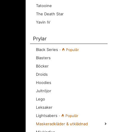
Tatooine
The Death Star
Yavin IV
Prylar
Black Series
-
Populär
Blasters
Böcker
Droids
Hoodies
Jultröjor
Lego
Leksaker
Lightsabers
-
Populär
Maskeradkläder & utklädnad