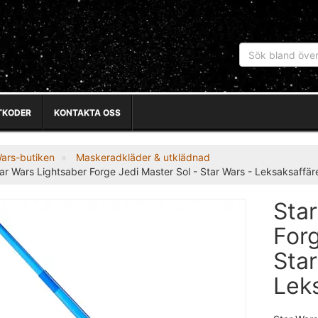
TKODER
KONTAKTA OSS
Wars-butiken
Maskeradkläder & utklädnad
ar Wars Lightsaber Forge Jedi Master Sol - Star Wars - Leksaksaffär
Sta
Forg
Star
Lek