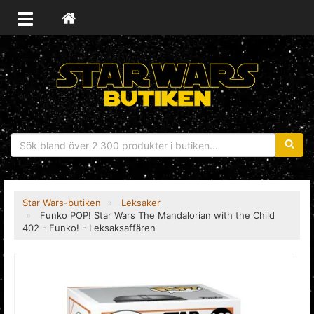
Sökfras
Star Wars-butiken
Leksaker
Funko POP! Star Wars The Mandalorian with the Child
402 - Funko! - Leksaksaffären