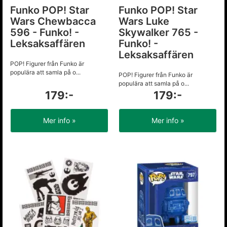
Funko POP! Star
Funko POP! Star
Wars Chewbacca
Wars Luke
596 - Funko! -
Skywalker 765 -
Leksaksaffären
Funko! -
Leksaksaffären
POP! Figurer från Funko är
populära att samla på o...
POP! Figurer från Funko är
populära att samla på o...
179:-
179:-
Mer info »
Mer info »