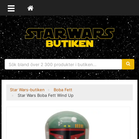
Sökfras
Star Wars-butiken
Boba Fett
Star Wars Boba Fett Wind Up