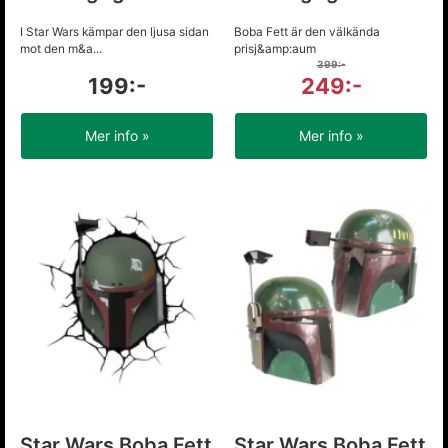
I Star Wars kämpar den ljusa sidan
Boba Fett är den välkända
mot den m&a...
prisj&amp:aum
399:-
199:-
249:-
Mer info »
Mer info »
Star Wars Boba Fett
Star Wars Boba Fett