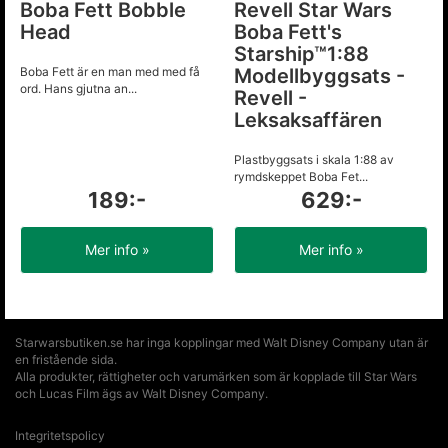
Boba Fett Bobble
Revell Star Wars
Head
Boba Fett's
Starship™1:88
Boba Fett är en man med med få
Modellbyggsats -
ord. Hans gjutna an...
Revell -
Leksaksaffären
Plastbyggsats i skala 1:88 av
rymdskeppet Boba Fet...
189:-
629:-
Mer info »
Mer info »
Starwarsbutiken.se har inga kopplingar med Walt Disney Company utan är
en fristående sida.
Alla produkter, rättigheter och varumärken som är kopplade till Star Wars
och Lucas Film ägs av Walt Disney Company.
Integritetspolicy