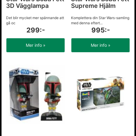
3D Vägglampa
Supreme Hjälm
Det blir mycket mer spännande att
Komplettera din Star Wars-samling
gå oc
med denna eftert...
299:-
995:-
Mer info »
Mer info »