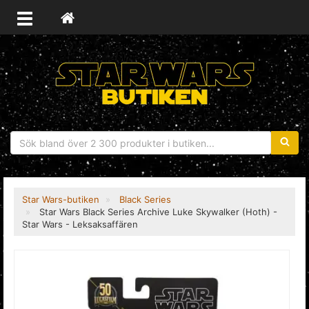
Sökfras
Star Wars-butiken
Black Series
Star Wars Black Series Archive Luke Skywalker (Hoth) -
Star Wars - Leksaksaffären