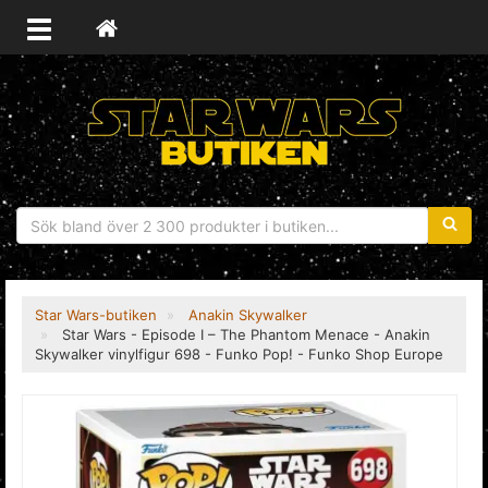
Sökfras
Star Wars-butiken
Anakin Skywalker
Star Wars - Episode I – The Phantom Menace - Anakin
Skywalker vinylfigur 698 - Funko Pop! - Funko Shop Europe